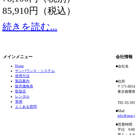
85,910円（税込）
続きを読む...
メインメニュー
会社情報
Home
■会社名
サンバウンス・システム
アガイ
使用方法
製品案内
■住所
販売価格表
〒171-0014
取扱店
東京都豊島区
レンタル
フリーダイ
実例
TEL 03-5954
よくある質問
■Mail
info＠agai-
■営業時間
平日 9:00－
第１・３土曜 