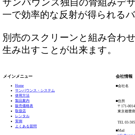
サンバウンス独自の骨組みデ
一で効率的な反射が得られる
別売のスクリーンと組み合わ
生み出すことが出来ます。
メインメニュー
会社情報
Home
■会社名
サンバウンス・システム
アガイ
使用方法
製品案内
■住所
販売価格表
〒171-0014
取扱店
東京都豊島区
レンタル
フリーダイ
実例
TEL 03-5954
よくある質問
■Mail