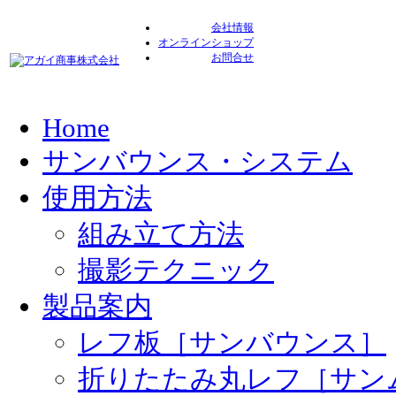
会社情報
オンラインショップ
お問合せ
Home
サンバウンス・システム
使用方法
組み立て方法
撮影テクニック
製品案内
レフ板［サンバウンス］
折りたたみ丸レフ［サン