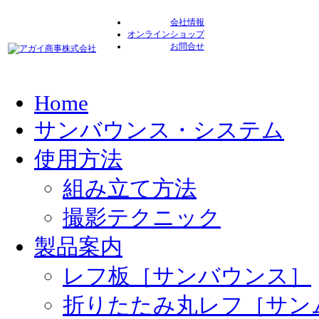
会社情報
オンラインショップ
お問合せ
Home
サンバウンス・システム
使用方法
組み立て方法
撮影テクニック
製品案内
レフ板［サンバウンス］
折りたたみ丸レフ［サン