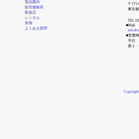
製品案内
〒171-
販売価格表
東京都豊
取扱店
フリー
レンタル
TEL 03-
実例
■Mail
よくある質問
info＠a
■営業
平日 9:
第１・３
Copyrigh