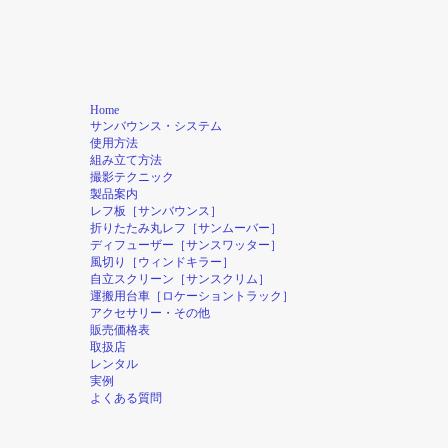
Home
サンバウンス・システム
使用方法
組み立て方法
撮影テクニック
製品案内
レフ板［サンバウンス］
折りたたみ丸レフ［サンムーバー］
ディフューザー［サンスワッター］
風切り［ウィンドキラー］
自立スクリーン［サンスクリム］
運搬用台車［ロケーショントラック］
アクセサリー・その他
販売価格表
取扱店
レンタル
実例
よくある質問