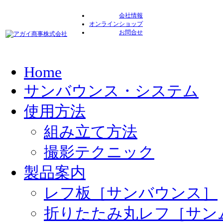
会社情報
オンラインショップ
お問合せ
Home
サンバウンス・システム
使用方法
組み立て方法
撮影テクニック
製品案内
レフ板［サンバウンス］
折りたたみ丸レフ［サン