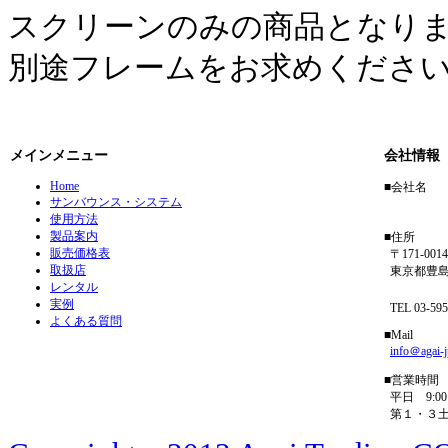
スクリーンのみの商品となり
別途フレームをお求めくださ
メインメニュー
会社情報
Home
■会社名
サンバウンス・システム
アガイ
使用方法
製品案内
■住所
販売価格表
〒171-0014
取扱店
東京都豊島区
レンタル
フリーダイ
実例
TEL 03-5954
よくある質問
■Mail
info＠agai-
■営業時間
平日 9:00－
第１・３土曜 